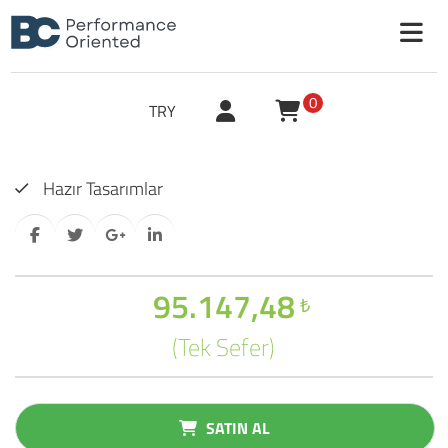
0
TRY
Hazır Tasarımlar
95.147,48
₺
(Tek Sefer)
SATIN AL